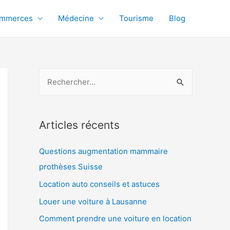
mmerces
Médecine
Tourisme
Blog
R
e
c
h
Articles récents
e
Questions augmentation mammaire
r
prothèses Suisse
c
h
Location auto conseils et astuces
e
Louer une voiture à Lausanne
r
Comment prendre une voiture en location