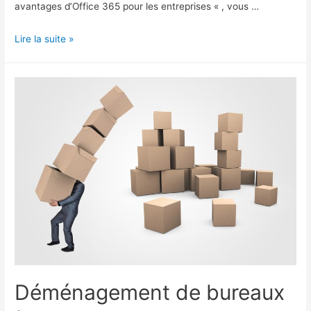
avantages d’Office 365 pour les entreprises « , vous …
Tout
Lire la suite »
savoir
sur
Microsoft
365
Déménagement de bureaux