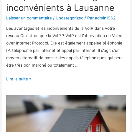
inconvénients à Lausanne
Laisser un commentaire
/
Uncategorized
/ Par
admin1962
Les avantages et les inconvénients de la VoIP dans votre
réseau Qu’est-ce que la VoIP ? VoIP est l’abréviation de Voice
over Internet Protocol. Elle est également appelée téléphonie
IP, téléphonie par Internet et appel par Internet. Il s’agit d’un
moyen alternatif de passer des appels téléphoniques qui peut
être très bon marché ou totalement …
Téléphonie
Lire la suite »
IP
avantages
et
inconvénients
à
Lausanne