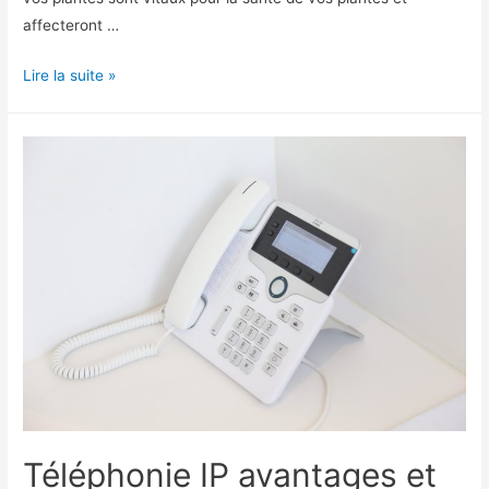
affecteront …
Quel
Lire la suite »
est
le
meilleur
engrais
pour
cultiver
le
CBD
à
Lausanne
?
Téléphonie IP avantages et