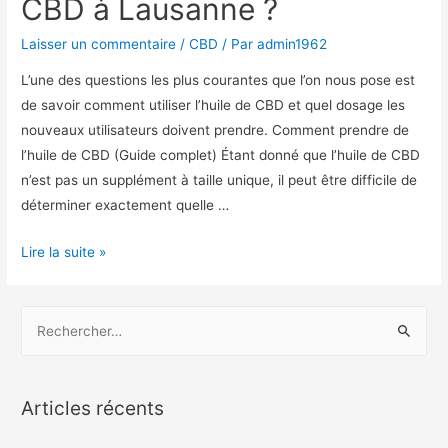
CBD à Lausanne ?
Laisser un commentaire
/
CBD
/ Par
admin1962
L’une des questions les plus courantes que l’on nous pose est
de savoir comment utiliser l’huile de CBD et quel dosage les
nouveaux utilisateurs doivent prendre. Comment prendre de
l’huile de CBD (Guide complet) Étant donné que l’huile de CBD
n’est pas un supplément à taille unique, il peut être difficile de
déterminer exactement quelle …
Comment
Lire la suite »
utiliser
l’huile
R
de
e
CBD
c
à
h
Lausanne
Articles récents
?
e