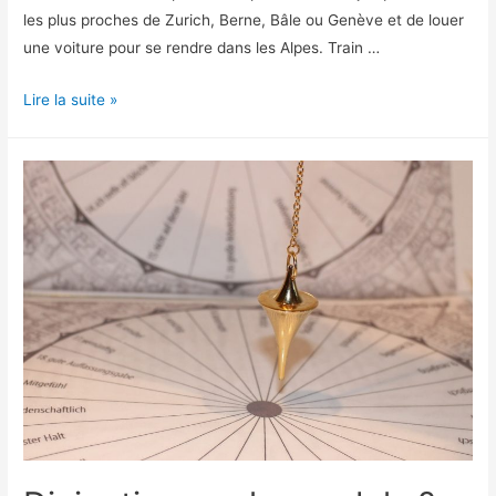
les plus proches de Zurich, Berne, Bâle ou Genève et de louer
une voiture pour se rendre dans les Alpes. Train …
Découvrir
Lire la suite »
les
montagnes
Suisses