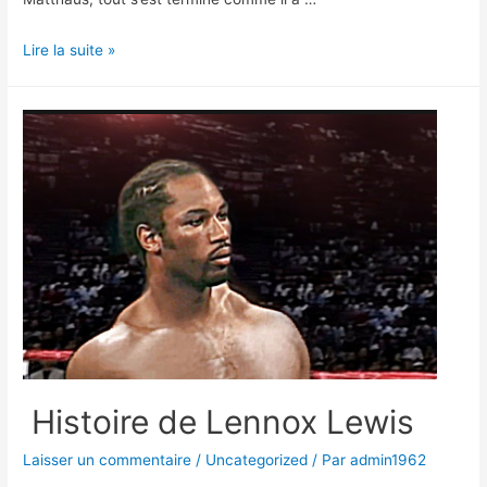
Histoire
Lire la suite »
de
Lothar
Matthäus
Histoire de Lennox Lewis
Laisser un commentaire
/
Uncategorized
/ Par
admin1962