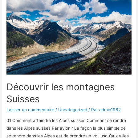
agent
immobilier
de
confiance
?
Découvrir les montagnes
Suisses
Laisser un commentaire
/
Uncategorized
/ Par
admin1962
01 Comment atteindre les Alpes suisses Comment se rendre
dans les Alpes suisses Par avion : La façon la plus simple de
se rendre dans les Alpes est de prendre un vol jusqu’aux villes