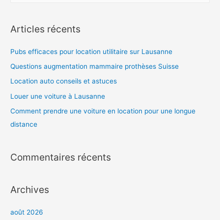
se
c
passe
h
Articles récents
?
e
r
Pubs efficaces pour location utilitaire sur Lausanne
c
Questions augmentation mammaire prothèses Suisse
h
Location auto conseils et astuces
e
Louer une voiture à Lausanne
r
Comment prendre une voiture en location pour une longue
distance
:
Commentaires récents
Archives
août 2026