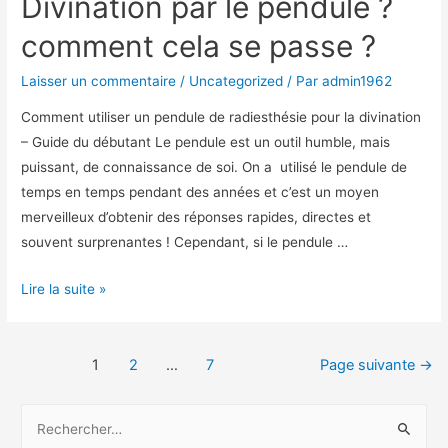
Divination par le pendule ?
comment cela se passe ?
Laisser un commentaire
/
Uncategorized
/ Par
admin1962
Comment utiliser un pendule de radiesthésie pour la divination
– Guide du débutant Le pendule est un outil humble, mais
puissant, de connaissance de soi. On a utilisé le pendule de
temps en temps pendant des années et c’est un moyen
merveilleux d’obtenir des réponses rapides, directes et
souvent surprenantes ! Cependant, si le pendule …
Divination
Lire la suite »
par
le
Pagination
pendule
1
2
…
7
Page suivante
→
?
des
comment
R
publications
cela
e