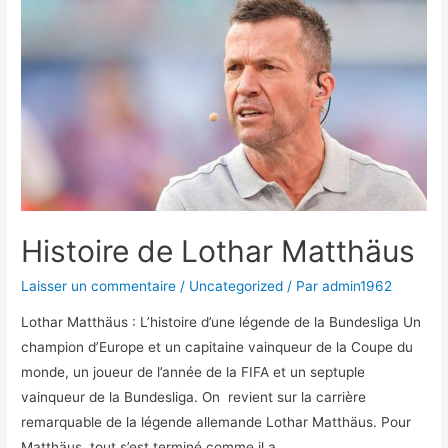
récupérer
son
ex
femme
!
Histoire de Lothar Matthäus
Laisser un commentaire
/
Uncategorized
/ Par
admin1962
Lothar Matthäus : L’histoire d’une légende de la Bundesliga Un
champion d’Europe et un capitaine vainqueur de la Coupe du
monde, un joueur de l’année de la FIFA et un septuple
vainqueur de la Bundesliga. On revient sur la carrière
remarquable de la légende allemande Lothar Matthäus. Pour
Matthäus, tout s’est terminé comme il a …