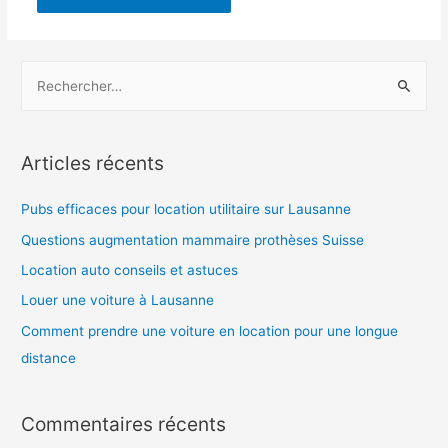
Alternative:
R
e
c
h
Articles récents
e
r
Pubs efficaces pour location utilitaire sur Lausanne
c
Questions augmentation mammaire prothèses Suisse
h
Location auto conseils et astuces
e
Louer une voiture à Lausanne
r
Comment prendre une voiture en location pour une longue
distance
:
Commentaires récents